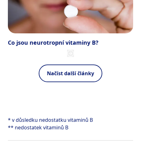
Co jsou neurotropní vitaminy B?
Načíst další články
* v důsledku nedostatku vitaminů B
** nedostatek vitaminů B