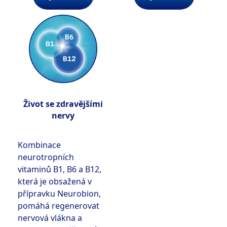
Život se zdravějšími
nervy
Kombinace
neurotropních
vitaminů B1, B6 a B12,
která je obsažená v
přípravku Neurobion,
pomáhá regenerovat
nervová vlákna a