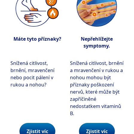
Máte tyto příznaky?
Nepřehlížejte
symptomy.
Snížená citlivost,
Snížená citlivost, brnění
brnění, mravenčení
a mravenčení v rukou a
nebo pocit pálení v
nohou mohou být
rukou a nohou?
příznaky poškození
nervů, které může být
zapříčiněné
nedostatkem vitaminů
B.
Zjistit víc
Zjistit víc