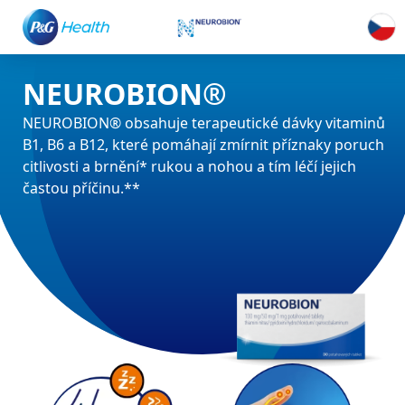
NEUROBION®
NEUROBION® obsahuje terapeutické dávky vitaminů
B1, B6 a B12, které pomáhají zmírnit příznaky poruch
citlivosti a brnění* rukou a nohou a tím léčí jejich
častou příčinu.**