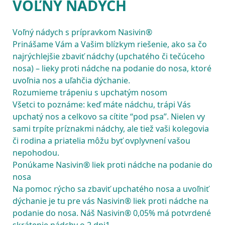
Voľný nádych s prípravkom Nasivin®

Prinášame Vám a Vašim blízkym riešenie, ako sa čo 
najrýchlejšie zbaviť nádchy (upchatého či tečúceho 
nosa) – lieky proti nádche na podanie do nosa, ktoré 
uvoľnia nos a uľahčia dýchanie.
Rozumieme trápeniu s upchatým nosom
Všetci to poznáme: keď máte nádchu, trápi Vás 
upchatý nos a celkovo sa cítite “pod psa”. Nielen vy 
sami trpíte príznakmi nádchy, ale tiež vaši kolegovia 
či rodina a priatelia môžu byť ovplyvnení vašou 
nepohodou.
Ponúkame Nasivin® liek proti nádche na podanie do 
nosa
Na pomoc rýcho sa zbaviť upchatého nosa a uvoľniť 
dýchanie je tu pre vás Nasivin® liek proti nádche na 
podanie do nosa. Náš Nasivin® 0,05% má potvrdené 