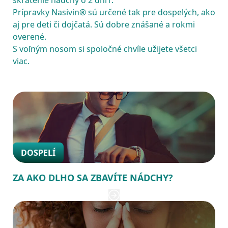
skrátenie nádchy o 2 dni1.
Prípravky Nasivin® sú určené tak pre dospelých, ako 
aj pre deti či dojčatá. Sú dobre znášané a rokmi 
overené.
S voľným nosom si spoločné chvíle užijete všetci 
viac.
DOSPELÍ
ZA AKO DLHO SA ZBAVÍTE NÁDCHY?