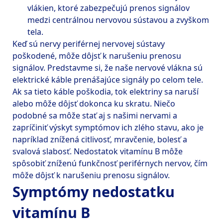
vlákien, ktoré zabezpečujú prenos signálov 
medzi centrálnou nervovou sústavou a zvyškom 
Keď sú nervy periférnej nervovej sústavy 
poškodené, môže dôjsť k narušeniu prenosu 
signálov. Predstavme si, že naše nervové vlákna sú 
elektrické káble prenášajúce signály po celom tele. 
Ak sa tieto káble poškodia, tok elektriny sa naruší 
alebo môže dôjsť dokonca ku skratu. Niečo 
podobné sa môže stať aj s našimi nervami a 
zapríčiniť výskyt symptómov ich zlého stavu, ako je 
napríklad znížená citlivosť, mravčenie, bolesť a 
svalová slabosť. Nedostatok vitamínu B môže 
spôsobiť zníženú funkčnosť periférnych nervov, čím 
Symptómy nedostatku
vitamínu B