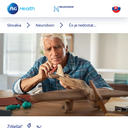
Slovakia
Neurobion
Čo je nedostatok vitamínu B?
Zdieľať: