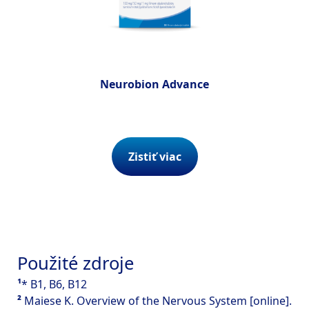
Neurobion Advance
Zistiť viac
Použité zdroje
¹
* B1, B6, B12
²
Maiese K. Overview of the Nervous System [online].