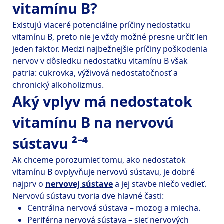
vitamínu B?
Existujú viaceré potenciálne príčiny nedostatku 
vitamínu B, preto nie je vždy možné presne určiť len 
jeden faktor. Medzi najbežnejšie príčiny poškodenia 
nervov v dôsledku nedostatku vitamínu B však 
patria: cukrovka, výživová nedostatočnosť a 
Aký vplyv má nedostatok
vitamínu B na nervovú
sústavu ²⁻⁴
Ak chceme porozumieť tomu, ako nedostatok 
vitamínu B ovplyvňuje nervovú sústavu, je dobré 
najprv o 
nervovej sústave
 a jej stavbe niečo vedieť.
Periférna nervová sústava – sieť nervových 