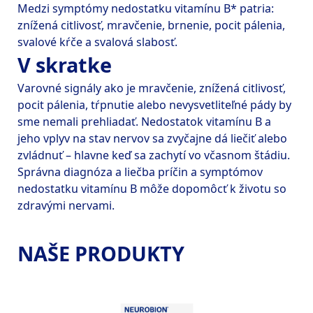
Medzi symptómy nedostatku vitamínu B* patria: 
znížená citlivosť, mravčenie, brnenie, pocit pálenia, 
V skratke
Varovné signály ako je mravčenie, znížená citlivosť, 
pocit pálenia, tŕpnutie alebo nevysvetliteľné pády by 
sme nemali prehliadať. Nedostatok vitamínu B a 
jeho vplyv na stav nervov sa zvyčajne dá liečiť alebo 
zvládnuť – hlavne keď sa zachytí vo včasnom štádiu. 
Správna diagnóza a liečba príčin a symptómov 
nedostatku vitamínu B môže dopomôcť k životu so 
NAŠE PRODUKTY