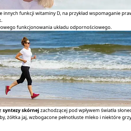
ele innych funkcji witaminy D, na przykład wspomaganie pr
.
idłowego funkcjonowania układu odpornościowego.
z 
syntezy skórnej
 zachodzącej pod wpływem światła słone
 ryby, żółtka jaj, wzbogacone pełnotłuste mleko i niektóre 