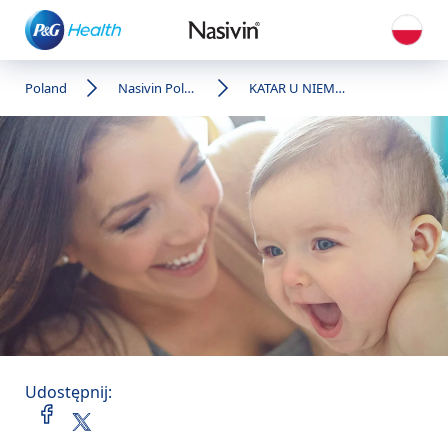
Poland
Nasivin Poland
KATAR U NIEMOWLAKA: DELIKATNA MIKROMGIEŁKA NA SZYBKĄ ULGĘ DLA MALUCHA
Udostępnij: