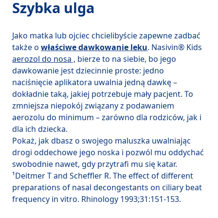
Szybka ulga
Jako matka lub ojciec chcielibyście zapewne zadbać 
także o 
właściwe dawkowanie leku
. Nasivin® Kids 
aerozol do nosa ,
 bierze to na siebie, bo jego 
dawkowanie jest dziecinnie proste: jedno 
naciśnięcie aplikatora uwalnia jedną dawkę – 
dokładnie taką, jakiej potrzebuje mały pacjent. To 
zmniejsza niepokój związany z podawaniem 
aerozolu do minimum – zarówno dla rodziców, jak i 
dla ich dziecka.
Pokaż, jak dbasz o swojego maluszka uwalniając 
drogi oddechowe jego noska i pozwól mu oddychać 
swobodnie nawet, gdy przytrafi mu się katar.
¹Deitmer T and Scheffler R. The effect of different 
preparations of nasal decongestants on ciliary beat 
frequency in vitro. Rhinology 1993;31:151-153.