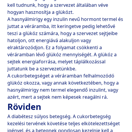
kell tudnunk, hogy a szervezet általában véve 
hogyan hasznosítja a glükózt.

A hasnyálmirigy egy inzulin nevű hormont termel és 
juttat a véráramba, itt keringetve pedig lehetővé 
teszi a glükóz számára, hogy a szervezet sejtjeibe 
hatoljon, ott energiává alakuljon vagy 
elraktározódjon. Ez a folyamat csökkenti a 
véráramban lévő glükóz mennyiségét. A glükóz a 
sejtek energiaforrása, melyet táplálkozással 
juttatunk be a szervezetünkbe.

A cukorbetegséget a véráramban felhalmozódó 
glükóz okozza, vagy annak következtében, hogy a 
hasnyálmirigy nem termel elegendő inzulint, vagy 
Röviden
A diabétesz súlyos betegség. A cukorbetegség 
kezelési tervének követése teljes elkötelezettséget 
igényel, és a betegnek gondosan kezelnie kell a 