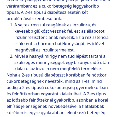
véráramban; ez a cukorbetegség leggyakoribb 
típusa. A 2-es típusú diabétesz esetén két 
A sejtek rosszul reagálnak az inzulinra, és 
kevesebb glükózt vesznek fel, ezt az állapotot 
inzulinrezisztenciának nevezik. Ez a rezisztencia 
csökkenti a hormon hatékonyságát, és idővel 
megnöveli az inzulintermelést.
Mivel a hasnyálmirigy nem tud lépést tartani a 
szükséges mennyiséggel, egy bizonyos idő után 
Noha a 2-es típusú diabéteszt korábban felnőttkori 
cukorbetegségnek nevezték, mind az 1-es, mind 
pedig a 2-es típusú cukorbetegség gyermekkorban 
és felnőttkorban egyaránt kialakulhat. A 2-es típus 
az idősebb felnőtteknél gyakoribb, azonban a korai 
elhízás jelenségének növekedésével a fiatalabbak 