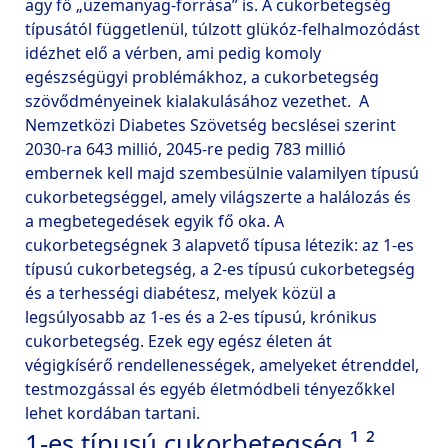
agy fő „üzemanyag-forrása” is. A cukorbetegség 
típusától függetlenül, túlzott glükóz-felhalmozódást 
idézhet elő a vérben, ami pedig komoly 
egészségügyi problémákhoz, a cukorbetegség 
szövődményeinek kialakulásához vezethet.  A 
Nemzetközi Diabetes Szövetség becslései szerint 
2030-ra 643 millió, 2045-re pedig 783 millió 
embernek kell majd szembesülnie valamilyen típusú 
cukorbetegséggel, amely világszerte a halálozás és 
a megbetegedések egyik fő oka. A 
cukorbetegségnek 3 alapvető típusa létezik: az 1-es 
típusú cukorbetegség, a 2-es típusú cukorbetegség 
és a terhességi diabétesz, melyek közül a 
legsúlyosabb az 1-es és a 2-es típusú, krónikus 
cukorbetegség. Ezek egy egész életen át 
végigkísérő rendellenességek, amelyeket étrenddel, 
testmozgással és egyéb életmódbeli tényezőkkel 
1-es típusú cukorbetegség ¹ ²