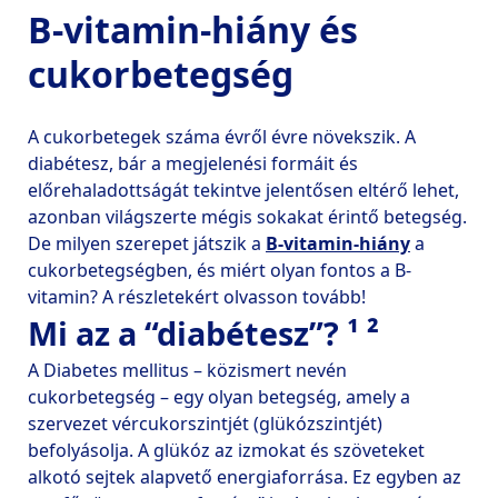
B-vitamin-hiány és
cukorbetegség
A cukorbetegek száma évről évre növekszik. A 
diabétesz, bár a megjelenési formáit és 
előrehaladottságát tekintve jelentősen eltérő lehet, 
azonban világszerte mégis sokakat érintő betegség. 
De milyen szerepet játszik a 
B-vitamin-hiány
 a 
cukorbetegségben, és miért olyan fontos a B-
Mi az a “diabétesz”? ¹ ²
A Diabetes mellitus – közismert nevén 
cukorbetegség – egy olyan betegség, amely a 
szervezet vércukorszintjét (glükózszintjét) 
befolyásolja. A glükóz az izmokat és szöveteket 
alkotó sejtek alapvető energiaforrása. Ez egyben az 