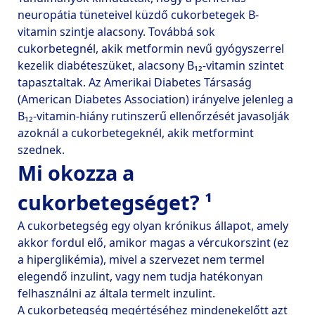
neuropátia tüneteivel küzdő cukorbetegek B-
vitamin szintje alacsony. Továbbá sok 
cukorbetegnél, akik metformin nevű gyógyszerrel 
kezelik diabéteszüket, alacsony B₁₂-vitamin szintet 
tapasztaltak. Az Amerikai Diabetes Társaság 
(American Diabetes Association) irányelve jelenleg a 
B₁₂-vitamin-hiány rutinszerű ellenőrzését javasolják 
azoknál a cukorbetegeknél, akik metformint 
Mi okozza a
cukorbetegséget? ¹
A cukorbetegség egy olyan krónikus állapot, amely 
akkor fordul elő, amikor magas a vércukorszint (ez 
a hiperglikémia), mivel a szervezet nem termel 
elegendő inzulint, vagy nem tudja hatékonyan 
felhasználni az általa termelt inzulint.

A cukorbetegség megértéséhez mindenekelőtt azt 