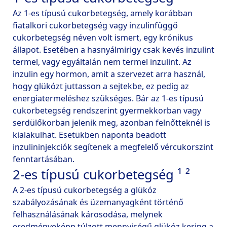
Az 1-es típusú cukorbetegség, amely korábban 
fiatalkori cukorbetegség vagy inzulinfüggő 
cukorbetegség néven volt ismert, egy krónikus 
állapot. Esetében a hasnyálmirigy csak kevés inzulint 
termel, vagy egyáltalán nem termel inzulint. Az 
inzulin egy hormon, amit a szervezet arra használ, 
hogy glükózt juttasson a sejtekbe, ez pedig az 
energiatermeléshez szükséges. Bár az 1-es típusú 
cukorbetegség rendszerint gyermekkorban vagy 
serdülőkorban jelenik meg, azonban felnőtteknél is 
kialakulhat. Esetükben naponta beadott 
inzulininjekciók segítenek a megfelelő vércukorszint 
2-es típusú cukorbetegség ¹ ²
A 2-es típusú cukorbetegség a glükóz 
szabályozásának és üzemanyagként történő 
felhasználásának károsodása, melynek 
eredményeképp túlzott mennyiségű glükóz kering a 