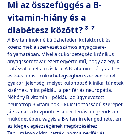
Mi az összefüggés a B-
vitamin-hiány és a
diabétesz között? ³⁻⁷
A B-vitaminok nélkülözhetetlen kofaktorok és 
koenzimek a szervezet számos anyagcsere-
folyamatában. Mivel a cukorbetegség krónikus 
anyagcserezavar, ezért egyértelmű, hogy az egyik 
hatással lehet a másikra. A B-vitamin-hiány az 1-es 
és 2-es típusú cukorbetegségben szenvedőknél 
gyakori jelenség, melyet különböző klinikai tünetek 
kísérnek, mint például a perifériás neuropátia. 
Néhány B-vitamin – például az úgynevezett 
neurotróp B-vitaminok – kulcsfontosságú szerepet 
játszanak a központi és a perifériás idegrendszer 
működésében, vagyis a B-vitamin elengedhetetlen 
az idegek egészségének megőrzéséhez. 
Tanulmányok kimutatták, hogy a perifériás 