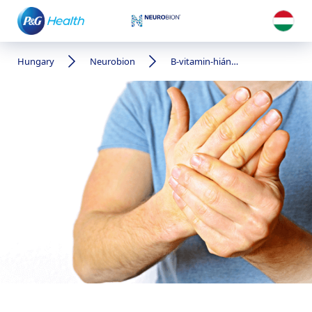
Hungary
Neurobion
B-vitamin-hiány és cukorbetegség