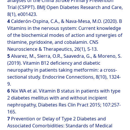
analyses of the China Stroke Primary Prevention
Trial (CSPPT). BMJ Open Diabetes Research and Care,
8(1), e001423.
4
Calderón‐Ospina, C.A., & Nava‐Mesa, M.O. (2020). B
Vitamins in the nervous system: Current knowledge
of the biochemical modes of action and synergies of
thiamine, pyridoxine, and cobalamin. CNS
Neuroscience & Therapeutics, 26(1), 5-13.
5
Alvarez, M., Sierra, O.R., Saavedra, G., & Moreno, S.
(2019). Vitamin B12 deficiency and diabetic
neuropathy in patients taking metformin: a cross-
sectional study. Endocrine Connections, 8(10), 1324-
9.
6
Nix WA et al. Vitamin B status in patients with type
2 diabetes mellitus with and without incipient
nephropathy, Diabetes Res Clin Pract 2015; 107:257-
165.
7
Prevention or Delay of Type 2 Diabetes and
Associated Comorbidities: Standards of Medical