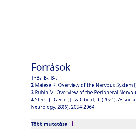
Források
1*B₁, B₆, B₁₂
2
Maiese K. Overview of the Nervous System [on
3
Rubin M. Overview of the Peripheral Nervous 
4
Stein, J., Geisel, J., & Obeid, R. (2021). As
Neurology, 28(6), 2054-2064.
Több mutatása