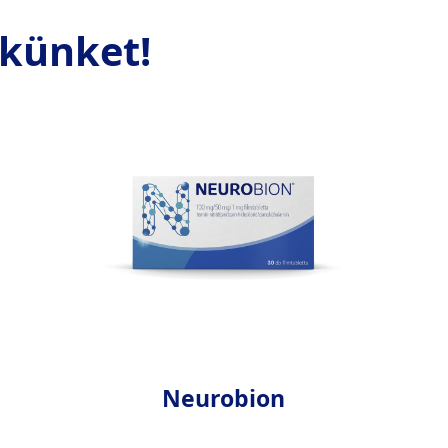
ékünket!
Neurobion