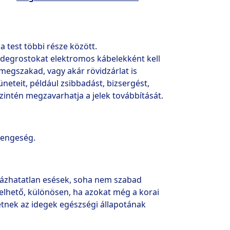
 test többi része között. 
idegrostokat elektromos kábelekként kell 
egszakad, vagy akár rövidzárlat is 
eteit, például zsibbadást, bizsergést, 
zintén megzavarhatja a jelek továbbítását. 
yengeség.
rázhatatlan esések, soha nem szabad 
elhető, különösen, ha azokat még a korai 
etnek az idegek egészségi állapotának 