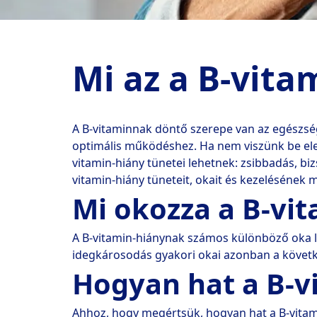
Mi az a B-vita
A B-vitaminnak döntő szerepe van az egészsé
optimális működéshez. Ha nem viszünk be el
vitamin-hiány tünetei lehetnek: zsibbadás, b
vitamin-hiány tüneteit, okait és kezelésének m
Mi okozza a B-vi
A B-vitamin-hiánynak számos különböző oka le
idegkárosodás gyakori okai azonban a követk
Hogyan hat a B-vi
Ahhoz, hogy megértsük, hogyan hat a B-vitamin