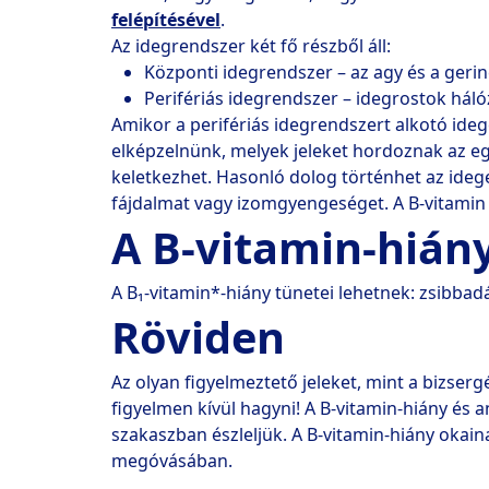
felépítésével
.
Az idegrendszer két fő részből áll: 
Központi idegrendszer – az agy és a gerin
Perifériás idegrendszer – idegrostok hálóz
Amikor a perifériás idegrendszert alkotó ideg
elképzelnünk, melyek jeleket hordoznak az eg
keletkezhet. Hasonló dolog történhet az idege
fájdalmat vagy izomgyengeséget. A B-vitamin h
A B-vitamin-hiány
A B₁-vitamin*-hiány tünetei lehetnek: zsibba
Röviden
Az olyan figyelmeztető jeleket, mint a bizse
figyelmen kívül hagyni! A B-vitamin-hiány és 
szakaszban észleljük. A B-vitamin-hiány okain
megóvásában.