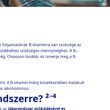
 folyamatának B-vitaminra van szüksége az 
űködéséhez szükséges mennyiséghez. A B₁-
ég. Olvasson tovább, és ismerje meg a B-
i. A B-vitamin-hiány következtében kialakult 
s alkoholizmus.  
dszerre? ²⁻⁴
k az 
idegrendszer működésével és 