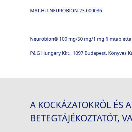
MAT-HU-NEUROBION-23-000036
Neurobion® 100 mg/50 mg/1 mg filmtabletta, 
P&G Hungary Kkt., 
1097 Budapest, Könyves Ká
A KOCKÁZATOKRÓL ÉS A
BETEGTÁJÉKOZTATÓT, V