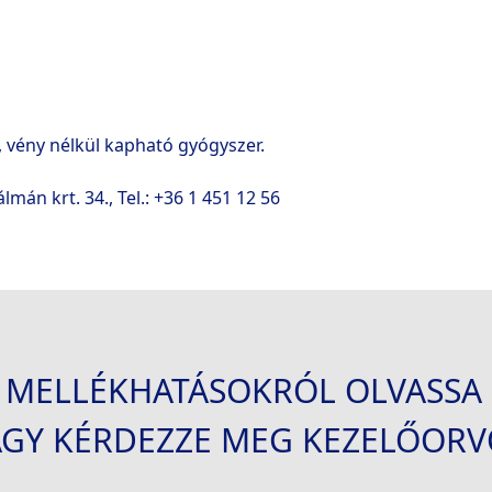
vény nélkül kapható gyógyszer.
lmán krt. 34.
, Tel.: +36 1 451 12 56
 MELLÉKHATÁSOKRÓL OLVASSA E
AGY KÉRDEZZE MEG KEZELŐORV