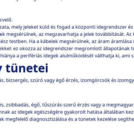
cvelő. 
ata, mely jeleket küld és fogad a központi idegrendszer és a
ek megsérülnek, az megzavarhatja a jelek továbbítását. Az 
ész testben. Ha a kábelek megsérülnek, az áram áramlása m
kkel: ez okozza az idegrendszer megromlott állapotának tün
iánya a perifériás idegek alulműködését válthatja ki, ami s
 tünetei
dás, bizsergés, szúró vagy égő érzés, izomgörcsök és izomg
rgés, zsibbadás, égő, tűszúrás-szerű érzés vagy a megmagya
annak az idegek egészségére gyakorolt hatása általában kez
ak megfelelő diagnosztizálása és a tünetek kezelése segíth