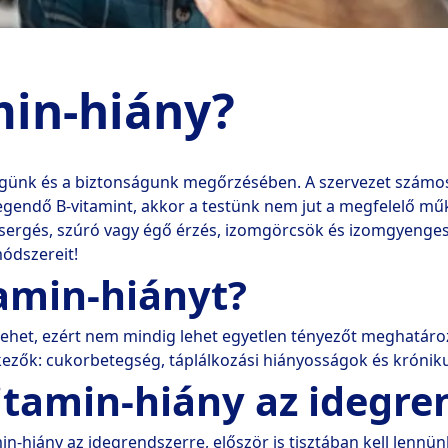
min-hiány?
günk és a biztonságunk megőrzésében. A szervezet számos
egendő B-vitamint, akkor a testünk nem jut a megfelelő m
izsergés, szúró vagy égő érzés, izomgörcsök és izomgyenges
ódszereit! 
tamin-hiányt?
het, ezért nem mindig lehet egyetlen tényezőt meghatározn
ezők: cukorbetegség, táplálkozási hiányosságok és króniku
tamin-hiány az idegren
-hiány az idegrendszerre, először is tisztában kell lennün