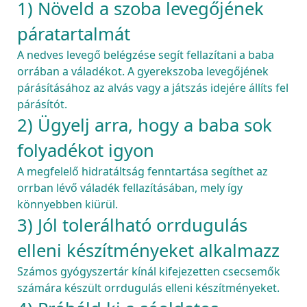
1) Növeld a szoba levegőjének
páratartalmát
A nedves levegő belégzése segít fellazítani a baba 
orrában a váladékot. A gyerekszoba levegőjének 
párásításához az alvás vagy a játszás idejére állíts fel 
párásítót.
2) Ügyelj arra, hogy a baba sok
folyadékot igyon
A megfelelő hidratáltság fenntartása segíthet az 
orrban lévő váladék fellazításában, mely így 
könnyebben kiürül.
3) Jól tolerálható orrdugulás
elleni készítményeket alkalmazz
Számos gyógyszertár kínál kifejezetten csecsemők 
számára készült orrdugulás elleni készítményeket.