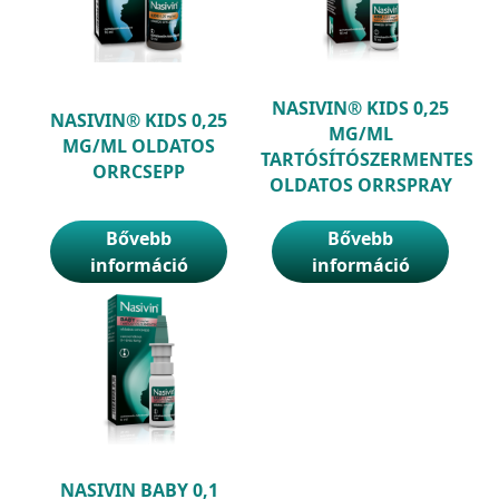
NASIVIN® KIDS 0,25
NASIVIN® KIDS 0,25
MG/ML
MG/ML OLDATOS
TARTÓSÍTÓSZERMENTES
ORRCSEPP
OLDATOS ORRSPRAY
Bővebb
Bővebb
információ
információ
NASIVIN BABY 0,1