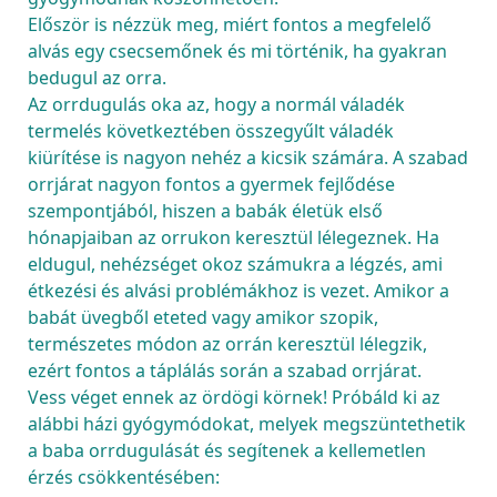
Először is nézzük meg, miért fontos a megfelelő 
alvás egy csecsemőnek és mi történik, ha gyakran 
bedugul az orra.
Az orrdugulás oka az, hogy a normál váladék 
termelés következtében összegyűlt váladék 
kiürítése is nagyon nehéz a kicsik számára. A szabad 
orrjárat nagyon fontos a gyermek fejlődése 
szempontjából, hiszen a babák életük első 
hónapjaiban az orrukon keresztül lélegeznek. Ha 
eldugul, nehézséget okoz számukra a légzés, ami 
étkezési és alvási problémákhoz is vezet. Amikor a 
babát üvegből eteted vagy amikor szopik, 
természetes módon az orrán keresztül lélegzik, 
ezért fontos a táplálás során a szabad orrjárat.
Vess véget ennek az ördögi körnek! Próbáld ki az 
alábbi házi gyógymódokat, melyek megszüntethetik 
a baba orrdugulását és segítenek a kellemetlen 
érzés csökkentésében: