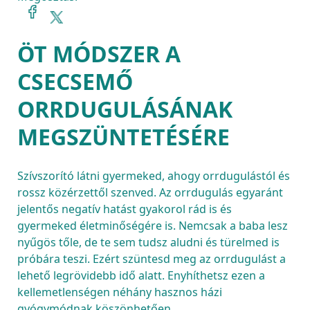
ÖT MÓDSZER A
CSECSEMŐ
ORRDUGULÁSÁNAK
MEGSZÜNTETÉSÉRE
Szívszorító látni gyermeked, ahogy orrdugulástól és 
rossz közérzettől szenved. Az orrdugulás egyaránt 
jelentős negatív hatást gyakorol rád is és 
gyermeked életminőségére is. Nemcsak a baba lesz 
nyűgös tőle, de te sem tudsz aludni és türelmed is 
próbára teszi. Ezért szüntesd meg az orrdugulást a 
lehető legrövidebb idő alatt. Enyhíthetsz ezen a 
kellemetlenségen néhány hasznos házi 
gyógymódnak köszönhetően.