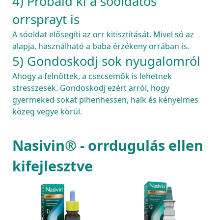
4) Próbáld ki a sóoldatos
orrsprayt is
A sóoldat elősegíti az orr kitisztítását. Mivel só az 
alapja, használható a baba érzékeny orrában is.
5) Gondoskodj sok nyugalomról
Ahogy a felnőttek, a csecsemők is lehetnek 
stresszesek. Gondoskodj ezért arról, hogy 
gyermeked sokat pihenhessen, halk és kényelmes 
közeg vegye körül.
Nasivin® - orrdugulás ellen 
kifejlesztve