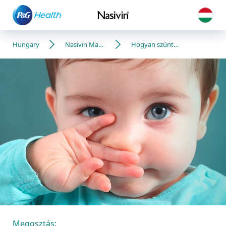
Hungary
Nasivin Magyarország
Hogyan szüntetheted meg az orrdugulást egy csecsemőnél?
Megosztás: