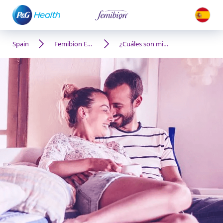
Spain
Femibion España
¿Cuáles son mis días más fértiles?