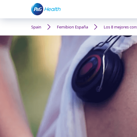
Spain
Femibion España
Los 8 mejores con