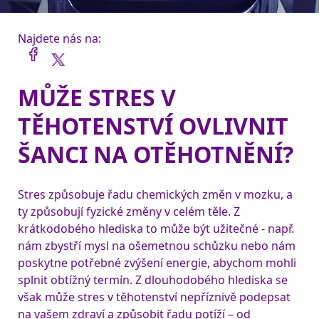
Najdete nás na:
MŮŽE STRES V
TĚHOTENSTVÍ OVLIVNIT
ŠANCI NA OTĚHOTNĚNÍ?
Stres způsobuje řadu chemických změn v mozku, a 
ty způsobují fyzické změny v celém těle. Z 
krátkodobého hlediska to může být užitečné - např. 
nám zbystří mysl na ošemetnou schůzku nebo nám 
poskytne potřebné zvýšení energie, abychom mohli 
splnit obtížný termín. 
Z dlouhodobého hlediska se 
však může stres v těhotenství nepříznivě podepsat 
na vašem zdraví a způsobit řadu potíží – od 