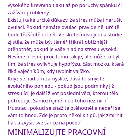
vysokého krevního tlaku až po poruchy spánku či 
zažívací problémy.
Existují také určité důkazy, že stres může i narušit 
ovulaci. Pokud nemáte ovulaci pravidelně, určitě 
bude těžší otěhotnět. Ve skutečnosti jedna studie 
zjistila, že může být téměř třikrát obtížnější 
otěhotnět, pokud je vaše hladina stresu vysoká. 
Nevíme přesně proč tomu tak je, ale může to být 
tím, že stres ovlivňuje hypofýzu, část mozku, která 
říká vaječníkům, kdy uvolnit vajíčko.
Když se nad tím zamyslíte, dává to smysl z 
evolučního pohledu - pokud jsou podmínky již 
stresující, je další život poslední věcí, kterou tělo 
potřebuje. 
Samozřejmě nic z toho nezmírní 
frustraci, pokud se snažíte otěhotnět a nedaří se 
vám to hned. Zde je proto několik tipů, jak zmírnit 
tlak a zvýšit své šance na početí:
MINIMALIZUJTE PRACOVNÍ