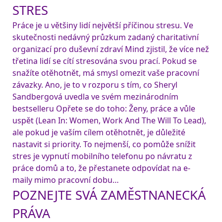
STRES
Práce je u většiny lidí největší příčinou stresu. Ve 
skutečnosti nedávný průzkum zadaný charitativní 
organizací pro duševní zdraví Mind zjistil, že více než 
třetina lidí se cítí stresována svou prací. Pokud se 
snažíte otěhotnět, má smysl omezit vaše pracovní 
závazky. Ano, je to v rozporu s tím, co Sheryl 
Sandbergová uvedla ve svém mezinárodním 
bestselleru Opřete se do toho: Ženy, práce a vůle 
uspět (Lean In: Women, Work And The Will To Lead), 
ale pokud je vaším cílem otěhotnět, je důležité 
nastavit si priority. To nejmenší, co pomůže snížit 
stres je vypnutí mobilního telefonu po návratu z 
práce domů a to, že přestanete odpovídat na e-
maily mimo pracovní dobu…
POZNEJTE SVÁ ZAMĚSTNANECKÁ
PRÁVA