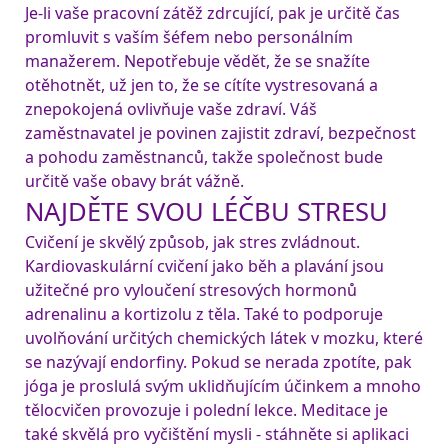
Je-li vaše pracovní zátěž zdrcující, pak je určitě čas 
promluvit s vaším šéfem nebo personálním 
manažerem. Nepotřebuje vědět, že se snažíte 
otěhotnět, už jen to, že se cítíte vystresovaná a 
znepokojená ovlivňuje vaše zdraví. Váš 
zaměstnavatel je povinen zajistit zdraví, bezpečnost 
a pohodu zaměstnanců, takže společnost bude 
určitě vaše obavy brát vážně.
NAJDĚTE SVOU LÉČBU STRESU
Cvičení je skvělý způsob, jak stres zvládnout. 
Kardiovaskulární cvičení jako běh a plavání jsou 
užitečné pro vyloučení stresových hormonů 
adrenalinu a kortizolu z těla. Také to podporuje 
uvolňování určitých chemických látek v mozku, které 
se nazývají endorfiny. Pokud se nerada zpotíte, pak 
jóga je proslulá svým uklidňujícím účinkem a mnoho 
tělocvičen provozuje i polední lekce. Meditace je 
také skvělá pro vyčištění mysli - stáhněte si aplikaci 