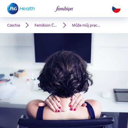
Czechia
Femibion Česko
Může můj pracovní stres ovlivňovat moje šance na otěhotnění?