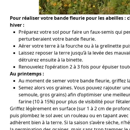
Pour réaliser votre bande fleurie pour les abeilles :
hiver :
Préparez votre sol pour faire un faux-semis qui pe
perturberaient votre bande fleurie.
Aérer votre terre à la fourche ou à la grelinette puis
Laissez reposer la terre jusqu’à la levée des mauvai
détruirez ensuite à la binette.
Renouvelez l’opération 2 à 3 fois pour épuiser tout
Au printemps :
Au moment de semer votre bande fleurie, griffez la
Semez alors vos graines. Vous pouvez rajouter une
semoule, gros grains) afin d’optimiser une meilleur
farine (10 à 15%) pour plus de visibilité pour l’éta
Griffez légèrement en surface (sur 1 à 2 cm de profond
puis plombez le sol avec un rouleau ou en tapant avec l
adhèrent bien à la terre. Si la saison s’avère sèche, n’h
la germination des graines, mais sans trop tremper le s