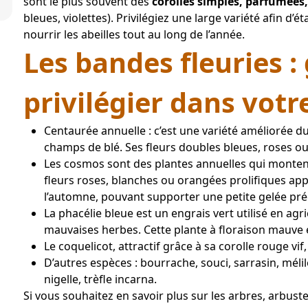
sont le plus souvent des 
corolles simples, parfumées,
bleues, violettes). Privilégiez une large variété afin d’é
nourrir les abeilles tout au long de l’année.
Les bandes fleuries :
privilégier dans vot
Centaurée annuelle : c’est une variété améliorée du
champs de blé. Ses fleurs doubles bleues, roses o
Les cosmos sont des plantes annuelles qui montent 
fleurs roses, blanches ou orangées prolifiques appa
l’automne, pouvant supporter une petite gelée pré
La phacélie bleue est un engrais vert utilisé en agri
mauvaises herbes. Cette plante à floraison mauve e
Le coquelicot, attractif grâce à sa corolle rouge vif
D’autres espèces : bourrache, souci, sarrasin, mélil
nigelle, trèfle incarna.
Si vous souhaitez en savoir plus sur les arbres, arbuste